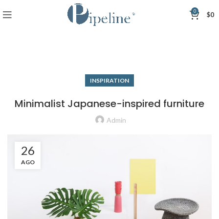
0
$
0
INSPIRATION
Minimalist Japanese-inspired furniture
Admin
26
AGO