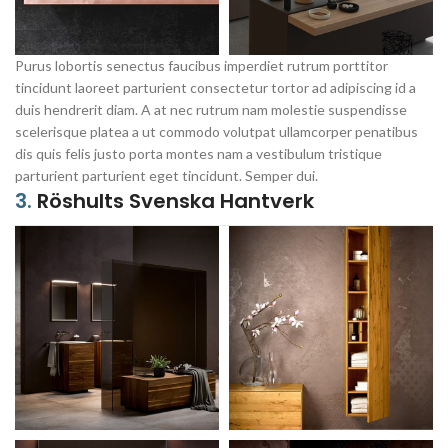
Purus lobortis senectus faucibus imperdiet rutrum porttitor
tincidunt laoreet parturient consectetur tortor ad adipiscing id a
duis hendrerit diam. A at nec rutrum nam molestie suspendisse
scelerisque platea a ut commodo volutpat ullamcorper penatibus
dis quis felis justo porta montes nam a vestibulum tristique
parturient parturient eget tincidunt. Semper dui.
3.
Röshults Svenska Hantverk