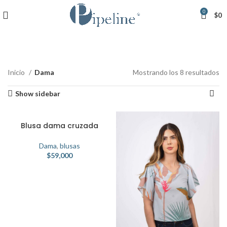
0
$
0
Inicio
Dama
Mostrando los 8 resultados
Show sidebar
Blusa dama cruzada
Dama
,
blusas
$
59,000