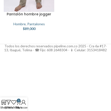
Pantalón hombre jogger
Hombre
,
Pantalones
$
89,000
Todos los derechos reservados pipeline.com.co 2025 - Cra 6a #17-
13, Ibagué, Tolima - ☎ Fijo: 608 2648304 - 📱 Celular: 3153418482
0
Shop
Filters
Wishlist
Cart
My account