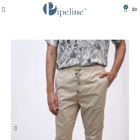
0
$
0