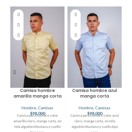
Camisa hombre
Camisa hombre azul
amarilla manga corta
manga corta
Hombre
,
Camisas
Hombre
,
Camisas
$
98,000
$
98,000
Camisa para hombre color
Camisa para hombre color azul
amarillo claro, manga corta, en
claro, manga corta, en tela
C
tela algodón/elastano y cuello
algodón/elastano y cuello tipo
c