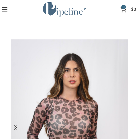
0
$
0