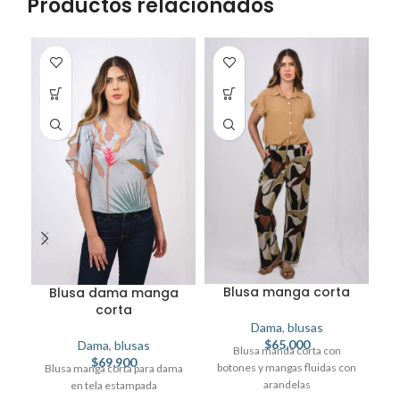
Productos relacionados
Blusa manga corta
Blusa dama manga
a
corta
Dama
,
blusas
$
65,000
Dama
,
blusas
Blusa manda corta con
$
69,900
botones y mangas fluidas con
Blusa manga corta para dama
arandelas
am
en tela estampada