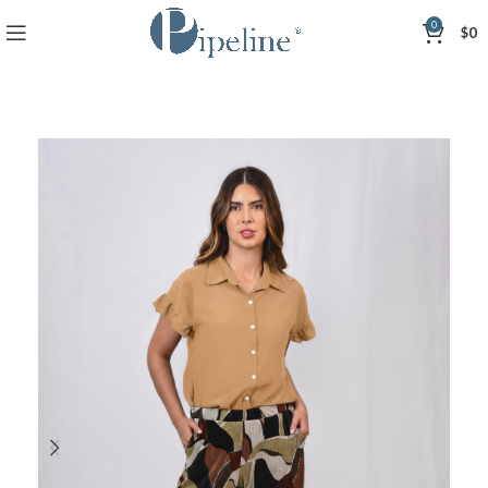
0
$
0