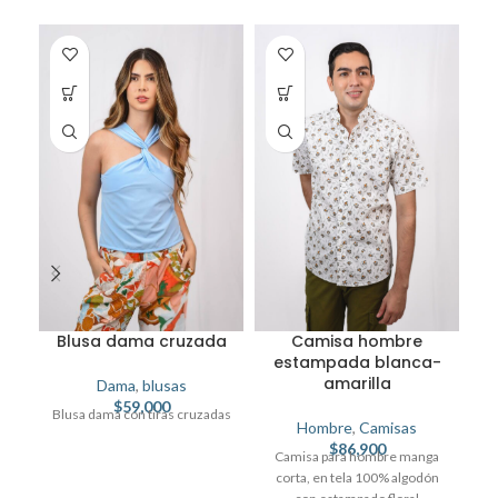
Blusa dama cruzada
Camisa hombre
estampada blanca-
amarilla
Dama
,
blusas
$
59,000
Blusa dama con tiras cruzadas
Hombre
,
Camisas
$
86,900
Camisa para hombre manga
C
corta, en tela 100% algodón
c