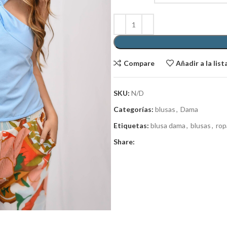
Compare
Añadir a la lis
SKU:
N/D
Categorías:
blusas
,
Dama
Etiquetas:
blusa dama
,
blusas
,
rop
Share: