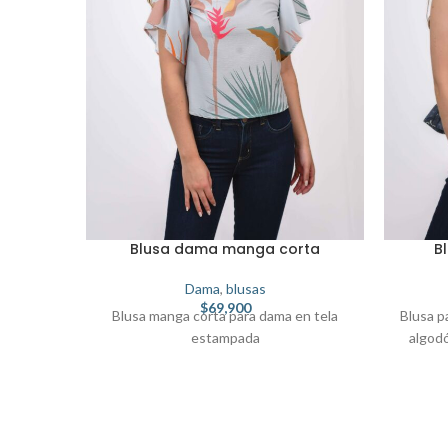
Blusa dama manga corta
B
Dama
,
blusas
$
69,900
Blusa manga corta para dama en tela
Blusa p
estampada
algod