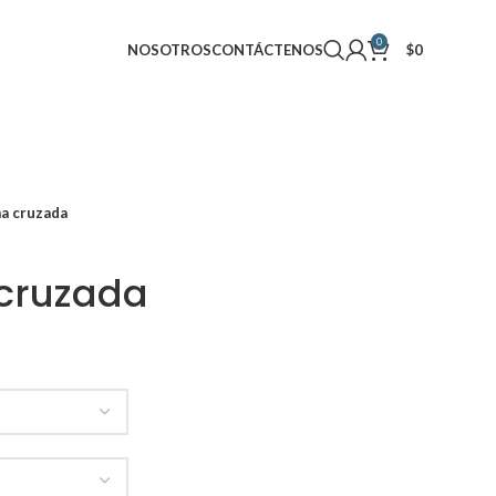
0
NOSOTROS
CONTÁCTENOS
$
0
a cruzada
cruzada