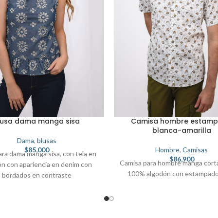
lusa dama manga sisa
Camisa hombre estam
blanca-amarilla
Dama
,
blusas
$
85,000
Hombre
,
Camisas
ara dama manga sisa, con tela en
$
86,900
Camisa para hombre manga corta
ón con apariencia en denim con
100% algodón con estampado 
bordados en contraste