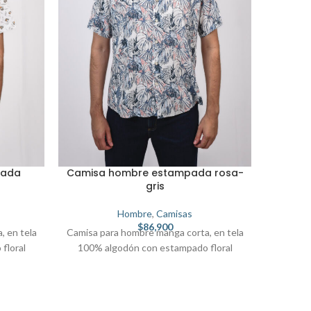
pada
Camisa hombre estampada rosa-
Camis
gris
Hombre
,
Camisas
$
86,900
, en tela
Camisa para hombre manga corta, en tela
Camisa p
floral
100% algodón con estampado floral
100% 