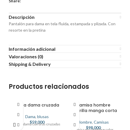
Share:
Descripción
Pantalón para dama en tela fluida, estampada y plizada. Con
resorte en la pretina
Información adicional
Valoraciones (0)
Shipping & Delivery
Productos relacionados
Blusa dama cruzada
Camisa hombre
C
amarilla manga corta
Dama
,
blusas
$
59,000
Hombre
,
Camisas
Blusa dama con tiras cruzadas
C
$
98,000
Camisa para hombre color
l