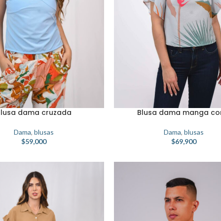
Blusa dama cruzada
Blusa dama manga co
Dama
,
blusas
Dama
,
blusas
$
59,000
$
69,900