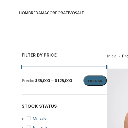
HOMBRE
DAMA
CORPORATIVO
SALE
FILTER BY PRICE
Inicio
Pr
Precio:
$35,000
—
$125,000
FILTRAR
STOCK STATUS
On sale
In stock