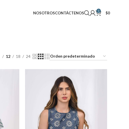
0
NOSOTROS
CONTÁCTENOS
$
0
9
12
18
24