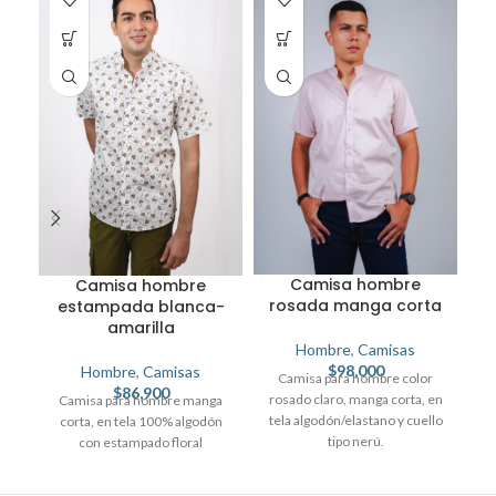
Camisa hombre
Camisa hombre
rosada manga corta
estampada blanca-
amarilla
Hombre
,
Camisas
$
98,000
Hombre
,
Camisas
Camisa para hombre color
b
$
86,900
rosado claro, manga corta, en
Camisa para hombre manga
tela algodón/elastano y cuello
corta, en tela 100% algodón
tipo nerú.
con estampado floral