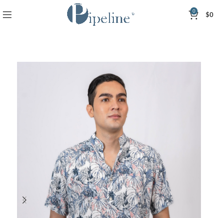
0
$
0