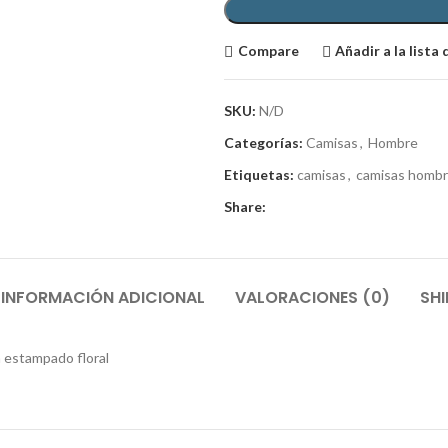
Compare
Añadir a la lista
SKU:
N/D
Categorías:
Camisas
,
Hombre
Etiquetas:
camisas
,
camisas homb
Share:
INFORMACIÓN ADICIONAL
VALORACIONES (0)
SHI
 estampado floral