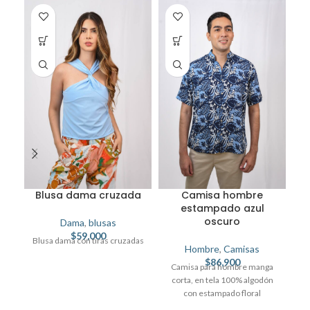
Blusa dama cruzada
Camisa hombre
r
estampado azul
oscuro
Dama
,
blusas
$
59,000
Blusa dama con tiras cruzadas
Hombre
,
Camisas
$
86,900
ro
Camisa para hombre manga
te
corta, en tela 100% algodón
con estampado floral