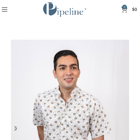
0
$
0