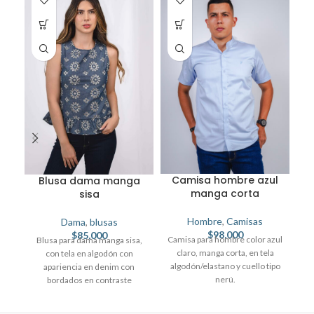
Camisa hombre azul
Blusa dama manga
manga corta
b
sisa
Hombre
,
Camisas
Dama
,
blusas
$
98,000
$
85,000
Camisa para hombre color azul
Blusa para dama manga sisa,
claro, manga corta, en tela
con tela en algodón con
algodón/elastano y cuello tipo
al
apariencia en denim con
nerú.
bordados en contraste