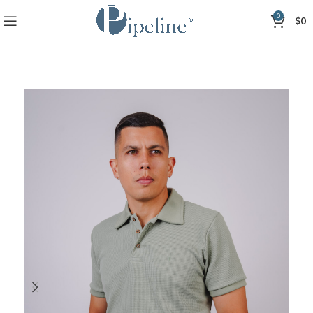
0
$
0