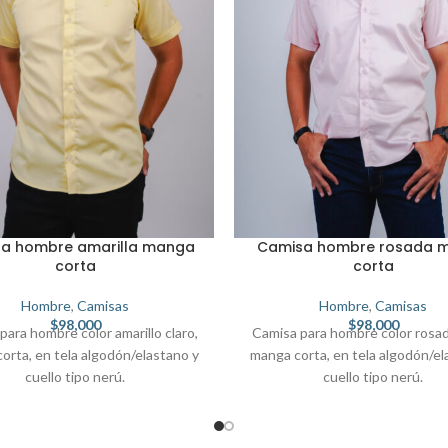
a hombre amarilla manga
Camisa hombre rosada 
corta
corta
Hombre
,
Camisas
Hombre
,
Camisas
$
98,000
$
98,000
para hombre color amarillo claro,
Camisa para hombre color rosad
orta, en tela algodón/elastano y
manga corta, en tela algodón/el
cuello tipo nerú.
cuello tipo nerú.