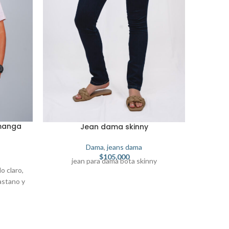
manga
Polo 
Jean dama skinny
Dama
,
jeans dama
$
105,000
jean para dama bota skinny
o claro,
Camise
astano y
camel,
tipo 