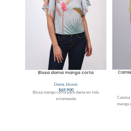
Camis
Blusa dama manga corta
Dama
,
blusas
$
69,900
Blusa manga corta para dama en tela
Camisa 
estampada
manga c